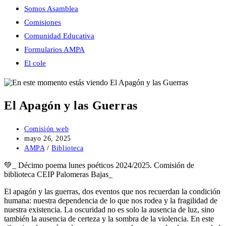
Somos Asamblea
Comisiones
Comunidad Educativa
Formularios AMPA
El cole
El Apagón y las Guerras
Autor
Comisión web
de
Publicación
mayo 26, 2025
la
de
Categoría
AMPA
/
Biblioteca
entrada:
la
de
💚_ Décimo poema lunes poéticos 2024/2025. Comisión de
entrada:
la
biblioteca CEIP Palomeras Bajas_
entrada:
El apagón y las guerras, dos eventos que nos recuerdan la condición
humana: nuestra dependencia de lo que nos rodea y la fragilidad de
nuestra existencia. La oscuridad no es solo la ausencia de luz, sino
también la ausencia de certeza y la sombra de la violencia. En este